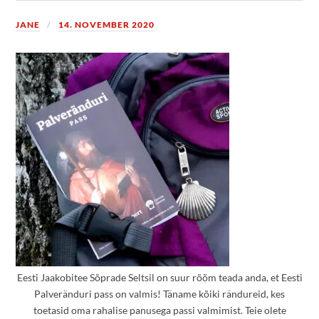
JANE
14. NOVEMBER 2020
Eesti Jaakobitee Sõprade Seltsil on suur rõõm teada anda, et Eesti
Palveränduri pass on valmis! Täname kõiki rändureid, kes
toetasid oma rahalise panusega passi valmimist. Teie olete