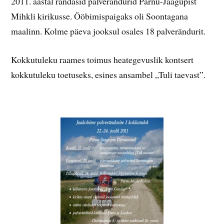
2011. aastal rändasid palverändurid Pärnu-Jaagupist
Mihkli kirikusse. Ööbimispaigaks oli Soontagana
maalinn. Kolme päeva jooksul osales 18 palverändurit.
Kokkutuleku raames toimus heategevuslik kontsert
kokkutuleku toetuseks, esines ansambel „Tuli taevast”.