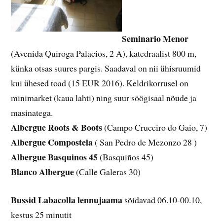
Seminario Menor
(Avenida Quiroga Palacios, 2 A), katedraalist 800 m,
künka otsas suures pargis. Saadaval on nii ühisruumid
kui ühesed toad (15 EUR 2016). Keldrikorrusel on
minimarket (kaua lahti) ning suur söögisaal nõude ja
masinatega.
Albergue Roots & Boots
(Campo Cruceiro do Gaio, 7)
Albergue Compostela
( San Pedro de Mezonzo 28 )
Albergue Basquinos 45
(Basquiños 45)
Blanco Albergue
(Calle Galeras 30)
Bussid Labacolla lennujaama
sõidavad 06.10-00.10,
kestus 25 minutit