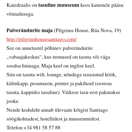
tasuline muuseum
Katedraalis on
koos katustele pääsu
võimalusega.
Palverändurite maja
(Pilgrims House, Rúa Nova, 19)
http://pilgrimhousesantiago.com/
See on annetustel põhinev palverändurite
„vabaajakeskus“, kus teenused on tasuta või väga
soodsa hinnaga. Maja keel on inglise keel.
Siin on tasuta wifi, lounge, nõudega sisustatud köök,
külmkapp, pesumasin, printer ja pakihoid (eestoas
tasuta, kappides tasuline). Väikese tasu eest pakutakse
jooke.
Nende koduleht annab ülevaate kõigist Santiago
söögikohtadest, hotellidest ja muuseumidest.
Telefon:+34 981 58 57 88