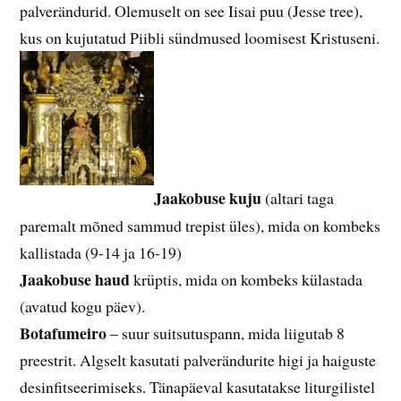
palverändurid. Olemuselt on see Iisai puu (Jesse tree),
kus on kujutatud Piibli sündmused loomisest Kristuseni.
Jaakobuse kuju
(altari taga
paremalt mõned sammud trepist üles), mida on kombeks
kallistada (9-14 ja 16-19)
Jaakobuse haud
krüptis, mida on kombeks külastada
(avatud kogu päev).
Botafumeiro
– suur suitsutuspann, mida liigutab 8
preestrit. Algselt kasutati palverändurite higi ja haiguste
desinfitseerimiseks. Tänapäeval kasutatakse liturgilistel