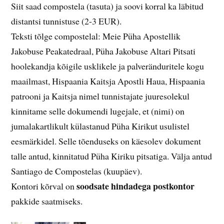
Siit saad compostela (tasuta) ja soovi korral ka läbitud
distantsi tunnistuse (2-3 EUR).
Teksti tõlge compostelal: Meie Püha Apostellik
Jakobuse Peakatedraal, Püha Jakobuse Altari Pitsati
hoolekandja kõigile usklikele ja palveränduritele kogu
maailmast, Hispaania Kaitsja Apostli Haua, Hispaania
patrooni ja Kaitsja nimel tunnistajate juuresolekul
kinnitame selle dokumendi lugejale, et (nimi) on
jumalakartlikult külastanud Püha Kirikut usulistel
eesmärkidel. Selle tõenduseks on käesolev dokument
talle antud, kinnitatud Püha Kiriku pitsatiga. Välja antud
Santiago de Compostelas (kuupäev).
soodsate hindadega postkontor
Kontori kõrval on
pakkide saatmiseks.