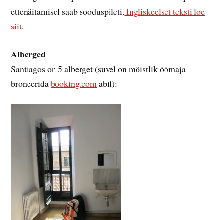
ettenäitamisel saab sooduspileti.
Ingliskeelset teksti loe
siit
.
Alberged
Santiagos on 5 alberget (suvel on mõistlik öömaja
broneerida
booking.com
abil):