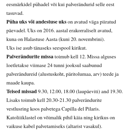
eesmärkidel pühadel või kui palverändurid selle eest
tasuvad.
Püha uks või andestuse uks
on avatud väga piiratud
päevadel.
Uks on 2016. aastal erakorraliselt avatud,
kuna on Halastuse Aasta (kuni 20. novembrini).
Uks ise asub tänaseks seespool kirikut.
Palverändurite missa
toimub kell 12. Missa alguses
loetletakse viimase 24 tunni jooksul saabunud
palverändureid (alustuskoht, päritolumaa, arv) teede ja
maade kaupa.
Teised missad
9.30, 12.00, 18.00 (laupäeviti) and 19.30.
Lisaks toimub kell 20.30-21.30 palverändurite
vestlusring koos palvetega Capilla del Pilaris.
Katoliiiklastel on võimalik pihil käia ning kirikus on
vaikuse kabel palvetamiseks (altarist vasakul).