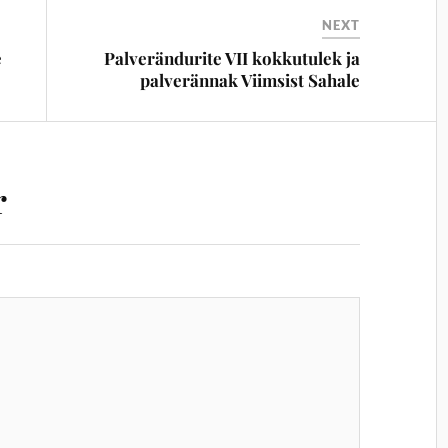
NEXT
e
Palverändurite VII kokkutulek ja
palverännak Viimsist Sahale
r