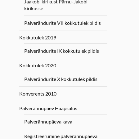
Jaakobi kirikust Pärnu-Jakobi
kirikusse
Palverändurite VII kokkutulek pildis
Kokkutulek 2019
Palverändurite IX kokkutulek pildis
Kokkutulek 2020
Palverändurite X kokkutulek pildis
Konverents 2010
Palverännupäev Haapsalus
Palverännupäeva kava
Registreerumine palverännupäeva