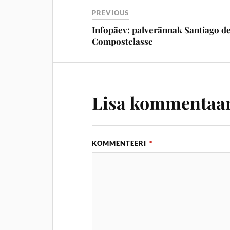
PREVIOUS
Infopäev: palverännak Santiago d
Compostelasse
Lisa kommentaa
KOMMENTEERI
*