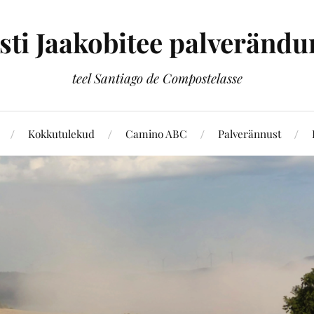
sti Jaakobitee palverändu
teel Santiago de Compostelasse
Kokkutulekud
Camino ABC
Palverännust