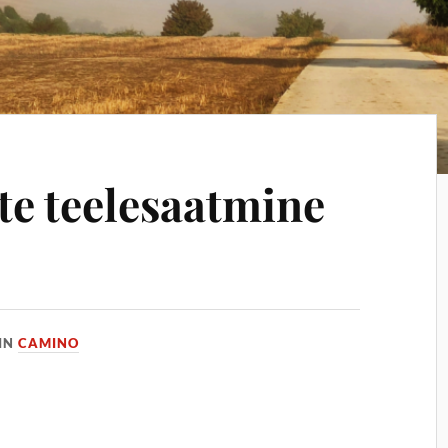
te teelesaatmine
IN
CAMINO