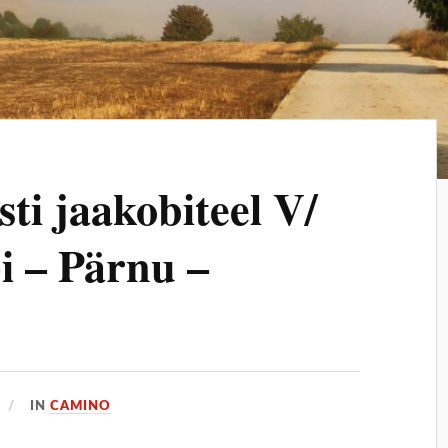
ti jaakobiteel V/
i – Pärnu –
IN
CAMINO