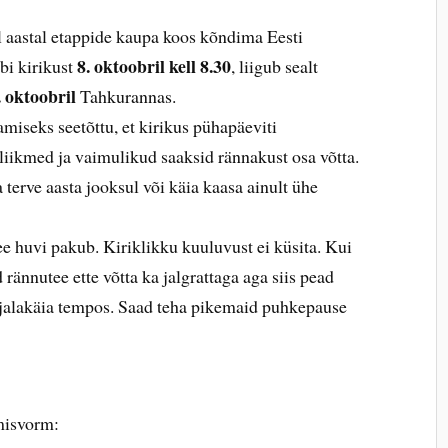
 aastal etappide kaupa koos kõndima Eesti
8. oktoobril
kell 8.30
bi kirikust
, liigub sealt
. oktoobril
Tahkurannas.
miseks seetõttu, et kirikus pühapäeviti
liikmed ja vaimulikud saaksid rännakust osa võtta.
terve aasta jooksul või käia kaasa ainult ühe
e huvi pakub. Kiriklikku kuuluvust ei küsita. Kui
 rännutee ette võtta ka jalgrattaga aga siis pead
i jalakäia tempos. Saad teha pikemaid puhkepause
imisvorm: