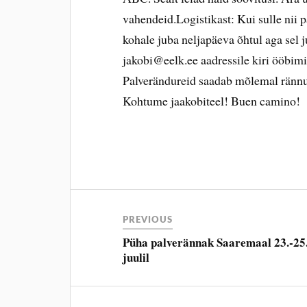
vahendeid.Logistikast: Kui sulle nii p
kohale juba neljapäeva õhtul aga sel j
jakobi@eelk.ee aadressile kiri ööbimi
Palverändureid saadab mõlemal rännup
Kohtume jaakobiteel! Buen camino!
PREVIOUS
Püha palverännak Saaremaal 23.-25
juulil