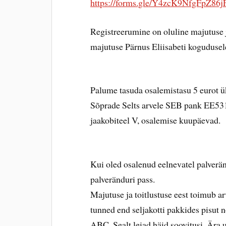
https://forms.gle/Y4zcK9NfgFpZ86j
Registreerumine on oluline majutuse 
majutuse Pärnus Eliisabeti kogudusel
Palume tasuda osalemistasu 5 eurot ü
Sõprade Selts arvele SEB pank EE53
jaakobiteel V, osalemise kuupäevad.
Kui oled osalenud eelnevatel palverän
palveränduri pass.
Majutuse ja toitlustuse eest toimub a
tunned end seljakotti pakkides pisut 
ABC. Sealt leiad häid soovitusi. Ära