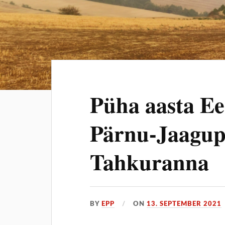
Püha aasta Ees
Pärnu-Jaagup
Tahkuranna
BY
EPP
ON
13. SEPTEMBER 2021