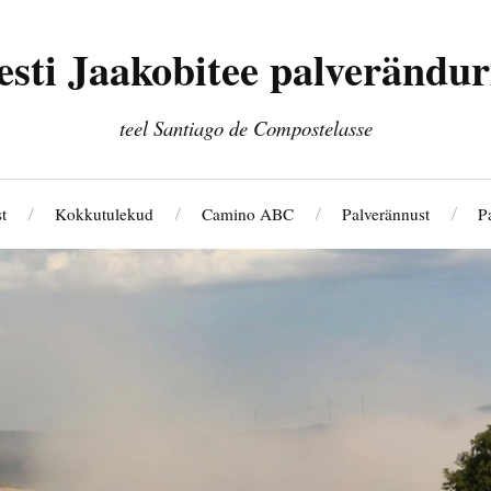
esti Jaakobitee palverändur
teel Santiago de Compostelasse
t
Kokkutulekud
Camino ABC
Palverännust
Pa