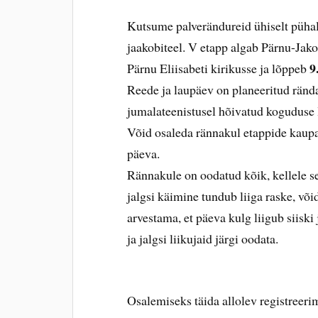
Kutsume palverändureid ühiselt pühal
jaakobiteel. V etapp algab Pärnu-Jako
9
Pärnu Eliisabeti kirikusse ja lõppeb
Reede ja laupäev on planeeritud rända
jumalateenistusel hõivatud koguduse 
Võid osaleda rännakul etappide kaupa 
päeva.
Rännakule on oodatud kõik, kellele se
jalgsi käimine tundub liiga raske, võid
arvestama, et päeva kulg liigub siisk
ja jalgsi liikujaid järgi oodata.
Osalemiseks täida allolev registreer