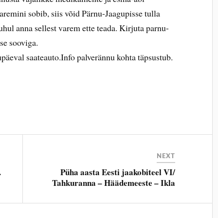
aremini sobib, siis võid Pärnu-Jaagupisse tulla
uhul anna sellest varem ette teada. Kirjuta parnu-
se sooviga.
äeval saateauto.Info palverännu kohta täpsustub.
NEXT
.
Püha aasta Eesti jaakobiteel VI/
Tahkuranna – Häädemeeste – Ikla