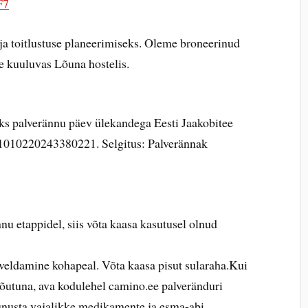
F7
ja toitlustuse planeerimiseks. Oleme broneerinud
e kuuluvas Lõuna hostelis.
ks palverännu päev ülekandega Eesti Jaakobitee
1010220243380221. Selgitus: Palverännak
nu etappidel, siis võta kaasa kasutusel olnud
rveldamine kohapeal. Võta kaasa pisut sularaha.Kui
nõutuna, ava kodulehel camino.ee palveränduri
 unusta vajalikke medikamente ja esma-abi